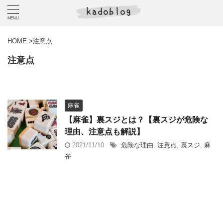
HOME
>
注意点
注意点
麻雀
【麻雀】裏スジとは？【裏スジが危険な
理由、注意点も解説】
2021/11/10
危険な理由
,
注意点
,
裏スジ
,
麻
雀