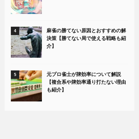
麻雀の勝てない原因とおすすめの解
4
決策【勝てない局で使える戦略も紹
介】
元プロ雀士が牌効率について解説
5
【複合系や牌効率通り打たない理由
も紹介】