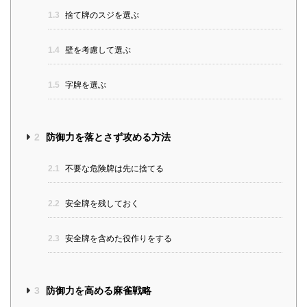
1.3
捨て牌のスジを選ぶ
1.4
壁を考慮して選ぶ
1.5
字牌を選ぶ
2
防御力を落とさず攻める方法
2.1
不要な危険牌は先に捨てる
2.2
安全牌を残しておく
2.3
安全牌を含めた役作りをする
3
防御力を高める麻雀戦略