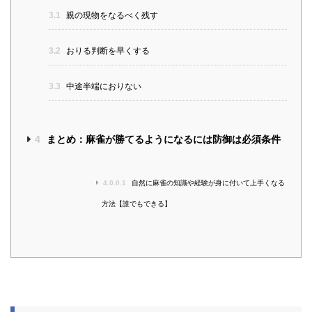
3.1
親の現物をなるべく残す
3.2
おりる判断を早くする
3.3
中途半端におりない
4
まとめ：麻雀が勝てるようになるには防御は必須条件
4.0.0.1
自然に麻雀の知識や経験が身に付いて上手くなる
方法【誰でもできる】