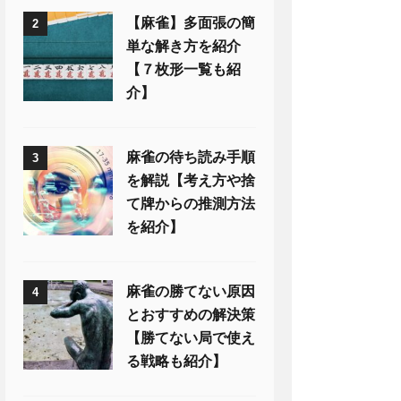
【麻雀】多面張の簡
2
単な解き方を紹介
【７枚形一覧も紹
介】
麻雀の待ち読み手順
3
を解説【考え方や捨
て牌からの推測方法
を紹介】
麻雀の勝てない原因
4
とおすすめの解決策
【勝てない局で使え
る戦略も紹介】