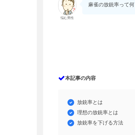
麻雀の放銃率って何
悩む男性
本記事の内容
放銃率とは
理想の放銃率とは
放銃率を下げる方法