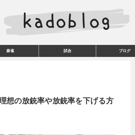
麻雀
試合
ブログ
理想の放銃率や放銃率を下げる方